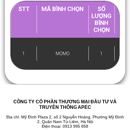
STT
MÃ BÌNH CHỌN
SỐ
T
LƯỢNG
BÌNH
CHỌN
1
MOMO
1
26/
CÔNG TY CỔ PHẦN THƯƠNG MẠI ĐẦU TƯ VÀ
TRUYỀN THÔNG APEC
Địa chỉ: Mỹ Đình Plaza 2, số 2 Nguyễn Hoàng, Phường Mỹ Đình
2, Quận Nam Từ Liêm, Hà Nội
Điện thoại: 0913 995 858