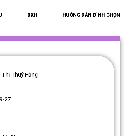
U
BXH
HƯỚNG DẪN BÌNH CHỌN
 Thị Thuý Hằng
9-27
m