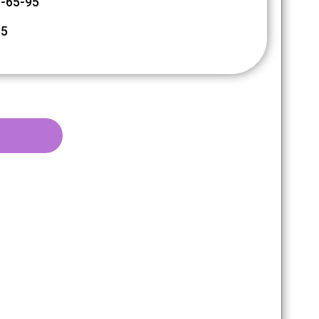
-65-95
85