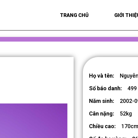
TRANG CHỦ
GIỚI THIỆ
Họ và tên:
Nguyễn
Số báo danh:
499
Năm sinh:
2002-0
Cân nặng:
52kg
Chiều cao:
170c