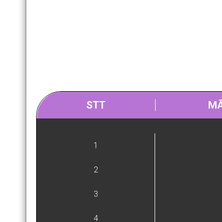
STT
MÃ
1
2
3
4