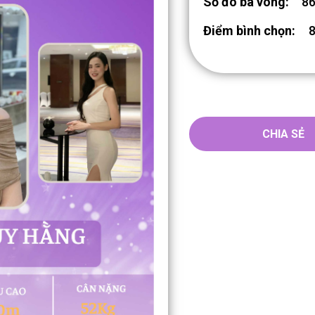
Số đo ba vòng:
86
Điểm bình chọn:
CHIA SẺ