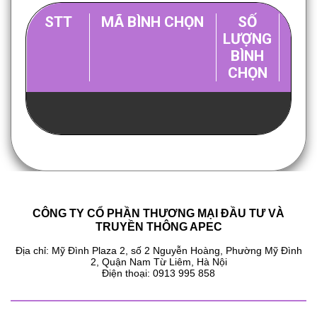
STT
MÃ BÌNH CHỌN
SỐ
T
LƯỢNG
BÌNH
CHỌN
CÔNG TY CỔ PHẦN THƯƠNG MẠI ĐẦU TƯ VÀ
TRUYỀN THÔNG APEC
Địa chỉ: Mỹ Đình Plaza 2, số 2 Nguyễn Hoàng, Phường Mỹ Đình
2, Quận Nam Từ Liêm, Hà Nội
Điện thoại: 0913 995 858