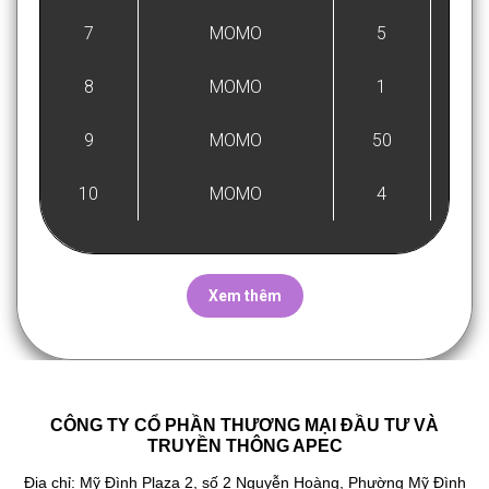
7
MOMO
5
27/
8
MOMO
1
27/
9
MOMO
50
27/
10
MOMO
4
27/
Xem thêm
CÔNG TY CỔ PHẦN THƯƠNG MẠI ĐẦU TƯ VÀ
TRUYỀN THÔNG APEC
Địa chỉ: Mỹ Đình Plaza 2, số 2 Nguyễn Hoàng, Phường Mỹ Đình