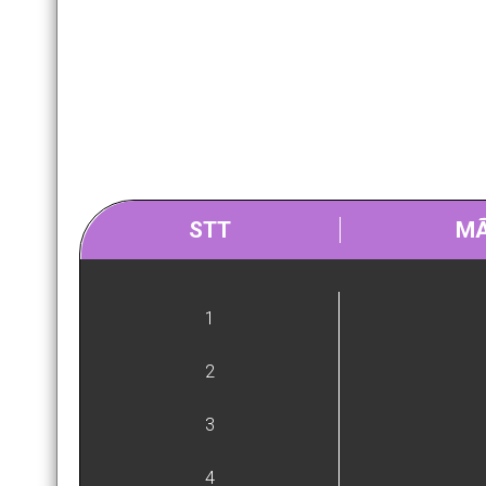
STT
MÃ
1
2
3
4