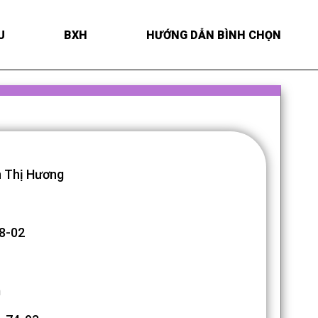
U
BXH
HƯỚNG DẪN BÌNH CHỌN
 Thị Hương
8-02
m