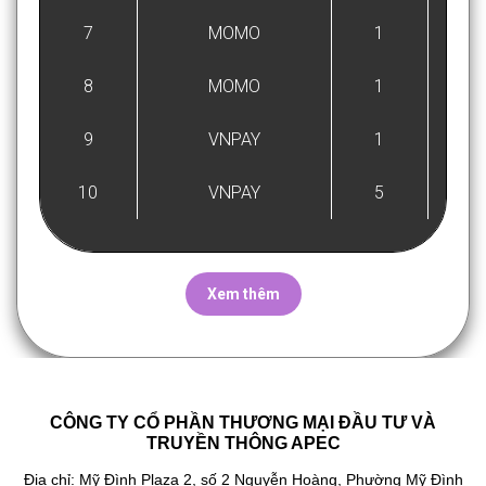
7
MOMO
1
27/
8
MOMO
1
27/
9
VNPAY
1
27/
10
VNPAY
5
27/
Xem thêm
CÔNG TY CỔ PHẦN THƯƠNG MẠI ĐẦU TƯ VÀ
TRUYỀN THÔNG APEC
Địa chỉ: Mỹ Đình Plaza 2, số 2 Nguyễn Hoàng, Phường Mỹ Đình