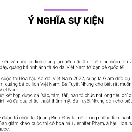
Ý NGHĨA SỰ KIỆN
 kiện văn hóa du lịch mang lại nhiều dấu ấn. Cuộc thi nhằm tôn vin
đây, quảng bá hình ảnh tà áo dài Việt Nam tới bạn bè quốc tế.
c cuộc thi Hoa hậu Áo dài Việt Nam 2022, cũng là Giám đốc dự á
m quảng bá du lịch Việt Nam. Bà Tuyết Nhung cho biết rất muốn
 Việt Nam.
kết hợp được cả “sắc, tâm, tài”, ban tổ chức nới lỏng tiêu chí cho
 đình và đã qua phẫu thuật thẩm mỹ. Bà Tuyết Nhung còn cho biết
ược tổ chức tại Quảng Bình. Đây là một trong những tỉnh thành 
Ban giám khảo cuộc thi có hoa hậu Jennifer Phạm, á hậu Hoa h
nước.