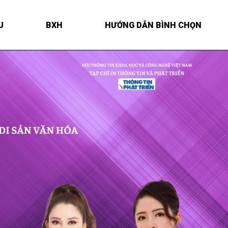
U
BXH
HƯỚNG DẪN BÌNH CHỌN